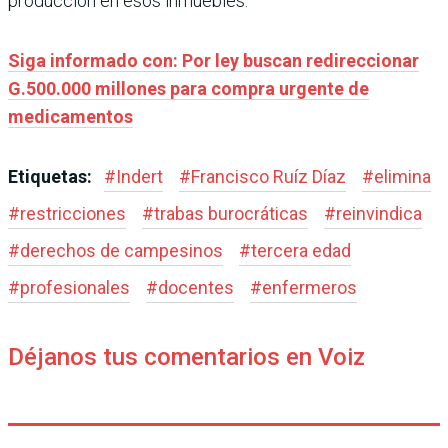
producción en esos inmuebles.
Siga informado con: Por ley buscan redireccionar
G.500.000 millones para compra urgente de
medicamentos
Etiquetas:
#
Indert
#
Francisco Ruíz Díaz
#
elimina
#
restricciones
#
trabas burocráticas
#
reinvindica
#
derechos de campesinos
#
tercera edad
#
profesionales
#
docentes
#
enfermeros
Déjanos tus comentarios en Voiz