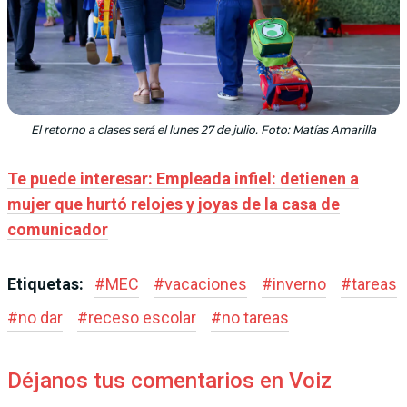
El retorno a clases será el lunes 27 de julio. Foto: Matías Amarilla
Te puede interesar: Empleada infiel: detienen a
mujer que hurtó relojes y joyas de la casa de
comunicador
Etiquetas:
#
MEC
#
vacaciones
#
inverno
#
tareas
#
no dar
#
receso escolar
#
no tareas
Déjanos tus comentarios en Voiz