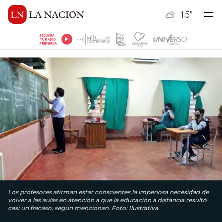
15
°
ESCUCHÁ
TU RADIO
PREFERIDA
Los profesores afirman estar conscientes la imperiosa necesidad de
volver a las aulas en atención a que la educación a distancia resultó
casi un fracaso, según mencionan. Foto: Ilustrativa.