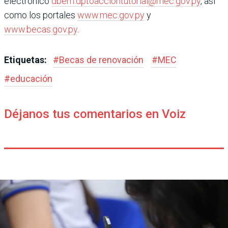
electrónico
dbem.dptoacciontutorial@mec.gov.py
, así
como los portales
www.mec.gov.py
y
www.becas.gov.py
.
Etiquetas:
#
Becas de renovación
#
MEC
#
educación
Déjanos tus comentarios en Voiz