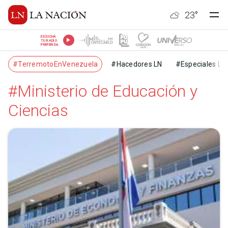
23
°
ESCUCHÁ
TU RADIO
PREFERIDA
#TerremotoEnVenezuela
#Hacedores LN
#Especiales LN
#Ministerio de Educación y
Ciencias