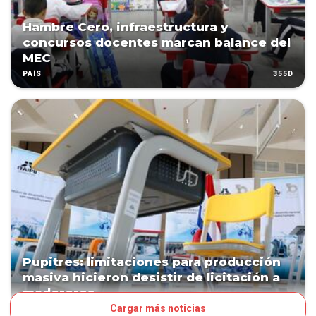
Hambre Cero, infraestructura y
concursos docentes marcan balance del
MEC
355D
PAÍS
Pupitres: limitaciones para producción
masiva hicieron desistir de licitación a
madereros
Cargar más noticias
507D
POLÍTICA