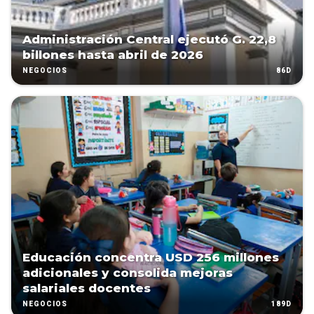
Administración Central ejecutó G. 22,8
billones hasta abril de 2026
86D
NEGOCIOS
Educación concentra USD 256 millones
adicionales y consolida mejoras
salariales docentes
189D
NEGOCIOS