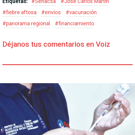
Etiquetas:
#
Senacsa
#
José Carlos Martin
#
fiebre aftosa
#
envíos
#
vacunación
#
panorama regional
#
financiamiento
Déjanos tus comentarios en Voiz