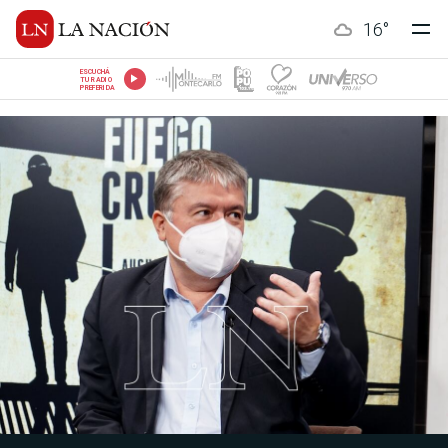
16
°
ESCUCHÁ
TU RADIO
PREFERIDA