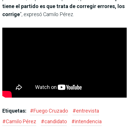
tiene el partido es que trata de corregir errores, los
corrige
”, expresó Camilo Pérez.
Etiquetas:
#
Fuego Cruzado
#
entrevista
#
Camilo Pérez
#
candidato
#
intendencia