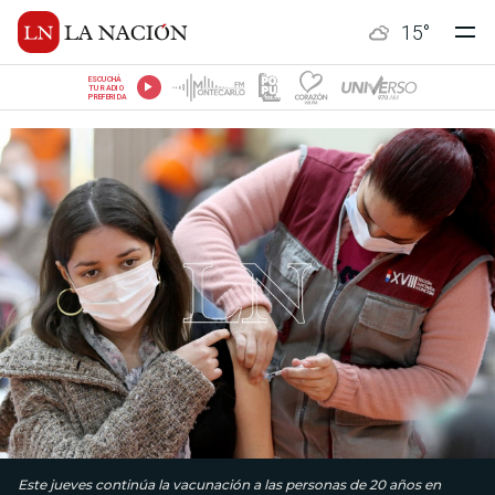
15
°
ESCUCHÁ
TU RADIO
PREFERIDA
Este jueves continúa la vacunación a las personas de 20 años en