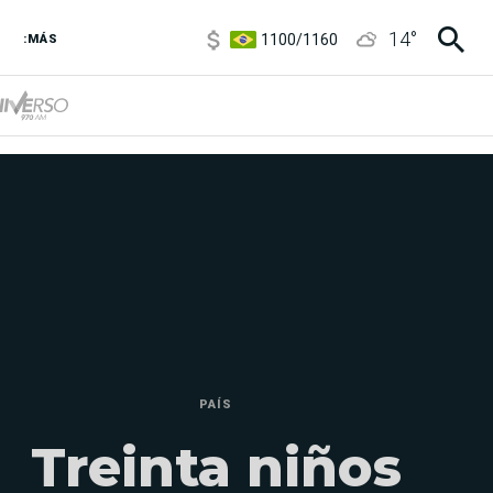
1100
/
1160
14
°
3,8
/
4
:MÁS
6850
/
7200
5900
/
5960
PAÍS
Treinta niños