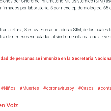
caciones por Síndrome Inflamatorio Multisistémico (SIM) a
onfirmados por laboratorio, 5 por nexo epidemiológico, 65
franja etaria, 8 estuvieron asociados a SIM, de los cuales 
fra de decesos vinculados al síndrome inflamatorio se veri
dad de personas se inmuniza en la Secretaría Naciona
#
Niños
#
Muertes
#
coronaviruspy
#
Casos
#
cont
en Voiz