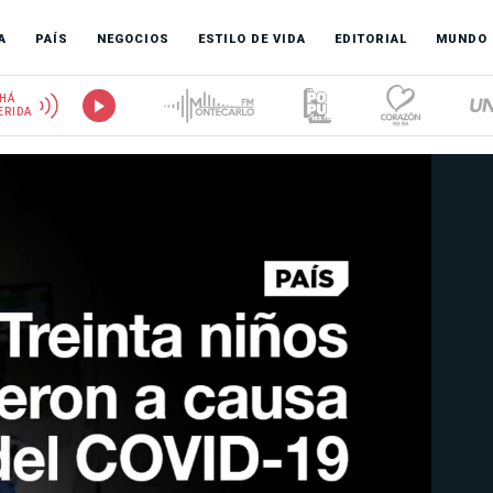
A
PAÍS
NEGOCIOS
ESTILO DE VIDA
EDITORIAL
MUNDO
HÁ
ERIDA