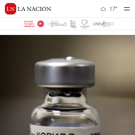
17
°
ESCUCHÁ
TU RADIO
PREFERIDA