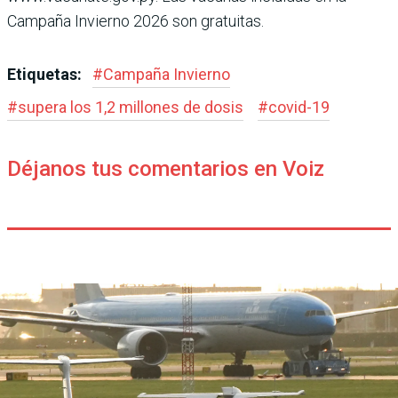
Campaña Invierno 2026 son gratuitas.
Etiquetas:
#
Campaña Invierno
#
supera los 1,2 millones de dosis
#
covid-19
Déjanos tus comentarios en Voiz