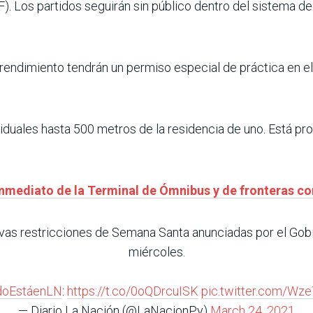
. Los partidos seguirán sin público dentro del sistema de
 rendimiento tendrán un permiso especial de práctica en 
viduales hasta 500 metros de la residencia de uno. Está pro
inmediato de la Terminal de Ómnibus y de fronteras co
as restricciones de Semana Santa anunciadas por el Gobi
miércoles.
doEstáenLN
:
https://t.co/0oQDrcuISK
pic.twitter.com/Wz
— Diario La Nación (@LaNacionPy)
March 24, 2021