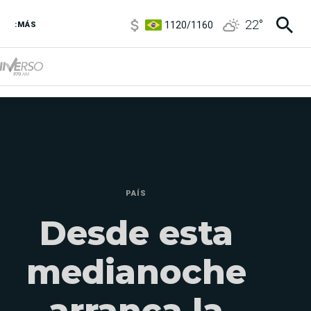
1120
/
1160
22
°
:MÁS
3,6
/
3,9
6850
/
7200
5920
/
5970
PAÍS
Desde esta
medianoche
arranca la