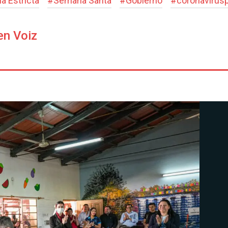
a Estricta
#
Semana Santa
#
Gobierno
#
coronavirus
en Voiz