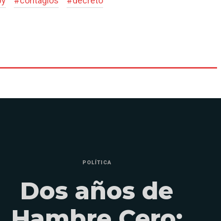
py
#
contagios
#
decreto
POLÍTICA
Dos años de
Hambre Cero: