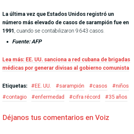
La última vez que Estados Unidos registró un
número más elevado de casos de sarampión fue en
1991
, cuando se contabilizaron 9.643 casos.
Fuente: AFP
Lea más:
EE. UU. sanciona a red cubana de brigadas
médicas por generar divisas al gobierno comunista
Etiquetas:
#
EE. UU.
#
sarampión
#
casos
#
niños
#
contagio
#
enfermedad
#
cifra récord
#
35 años
Déjanos tus comentarios en Voiz