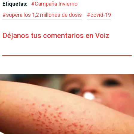
Etiquetas:
#
Campaña Invierno
#
supera los 1,2 millones de dosis
#
covid-19
Déjanos tus comentarios en Voiz