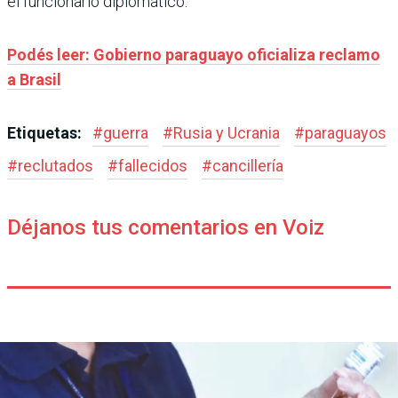
el funcionario diplomático.
Podés leer: Gobierno paraguayo oficializa reclamo
a Brasil
Etiquetas:
#
guerra
#
Rusia y Ucrania
#
paraguayos
#
reclutados
#
fallecidos
#
cancillería
Déjanos tus comentarios en Voiz