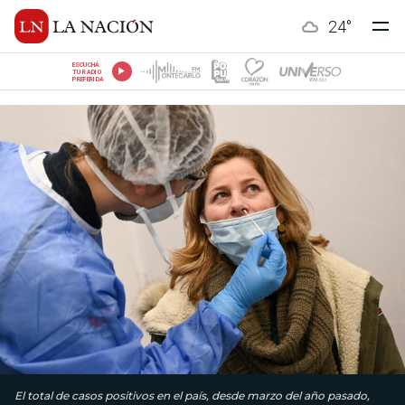
24
°
ESCUCHÁ
TU RADIO
PREFERIDA
El total de casos positivos en el país, desde marzo del año pasado,