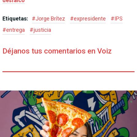
desfalco
Etiquetas:
#
Jorge Brítez
#
expresidente
#
IPS
#
entrega
#
justicia
Déjanos tus comentarios en Voiz