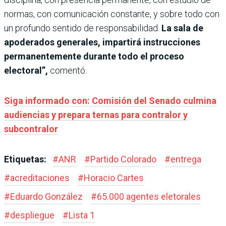
normas, con comunicación constante, y sobre todo con
un profundo sentido de responsabilidad.
La sala de
apoderados generales, impartirá instrucciones
permanentemente durante todo el proceso
electoral”,
comentó.
Siga informado con: Comisión del Senado culmina
audiencias y prepara ternas para contralor y
subcontralor
Etiquetas:
#
ANR
#
Partido Colorado
#
entrega
#
acreditaciones
#
Horacio Cartes
#
Eduardo González
#
65.000 agentes eletorales
#
despliegue
#
Lista 1