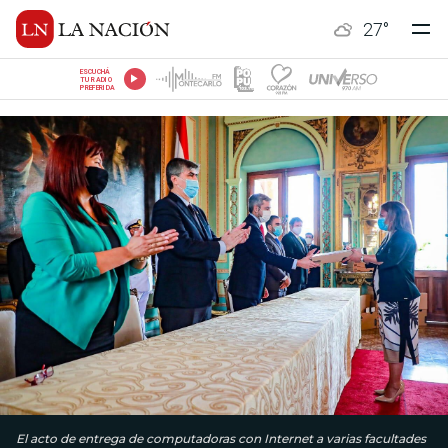
27
°
ESCUCHÁ
TU RADIO
PREFERIDA
El acto de entrega de computadoras con Internet a varias facultades