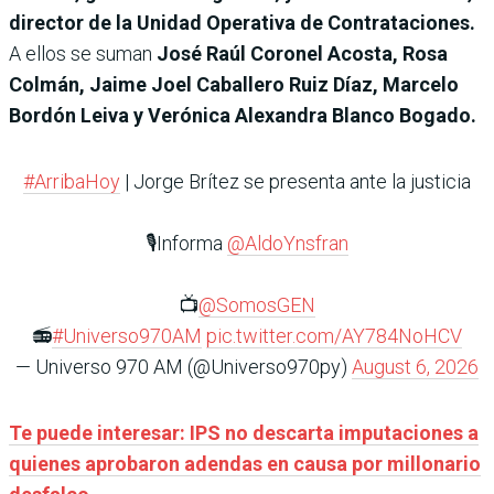
director de la Unidad Operativa de Contrataciones.
A ellos se suman
José Raúl Coronel Acosta, Rosa
Colmán, Jaime Joel Caballero Ruiz Díaz, Marcelo
Bordón Leiva y Verónica Alexandra Blanco Bogado.
#ArribaHoy
| Jorge Brítez se presenta ante la justicia
🎙️Informa
@AldoYnsfran
📺
@SomosGEN
📻
#Universo970AM
pic.twitter.com/AY784NoHCV
— Universo 970 AM (@Universo970py)
August 6, 2026
Te puede interesar: IPS no descarta imputaciones a
quienes aprobaron adendas en causa por millonario