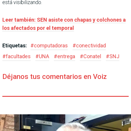
está visibilizando.
Leer también: SEN asiste con chapas y colchones a
los afectados por el temporal
Etiquetas:
#
computadoras
#
conectividad
#
facultades
#
UNA
#
entrega
#
Conatel
#
SNJ
Déjanos tus comentarios en Voiz