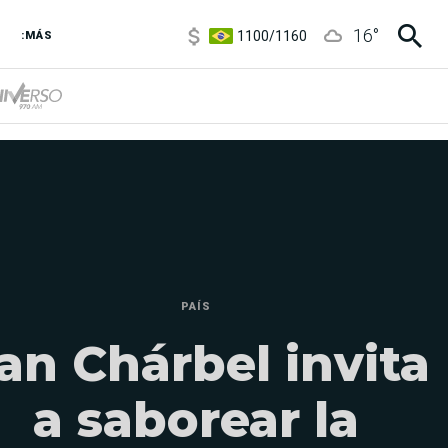
1100
/
1160
16
°
3,8
/
4
:MÁS
6850
/
7200
5900
/
5960
PAÍS
an Chárbel invita
a saborear la