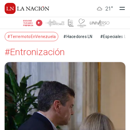
21
°
ESCUCHÁ
TU RADIO
PREFERIDA
#TerremotoEnVenezuela
#Hacedores LN
#Especiales LN
#Entronización