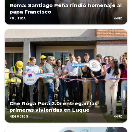
Roma: Santiago Peña rindió homenaje al
papa Francisco
448D
POLÍTICA
Che Róga Porã 2.0: entregan las
primeras viviendas en Luque
449D
NEGOCIOS