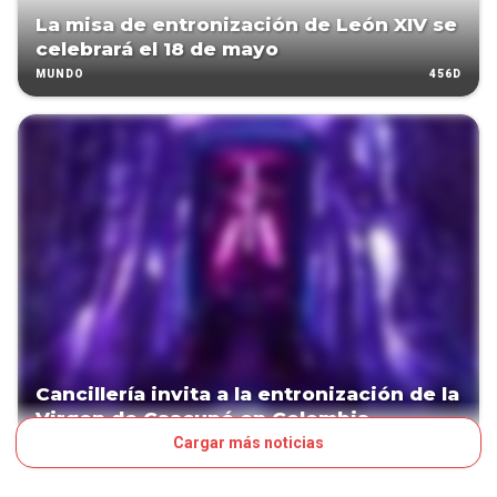
La misa de entronización de León XIV se
celebrará el 18 de mayo
456D
MUNDO
Cancillería invita a la entronización de la
Virgen de Caacupé en Colombia
Cargar más noticias
1784D
POLÍTICA