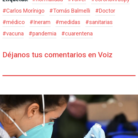
#
Carlos Morínigo
#
Tomás Balmelli
#
Doctor
#
médico
#
Ineram
#
medidas
#
sanitarias
#
vacuna
#
pandemia
#
cuarentena
Déjanos tus comentarios en Voiz