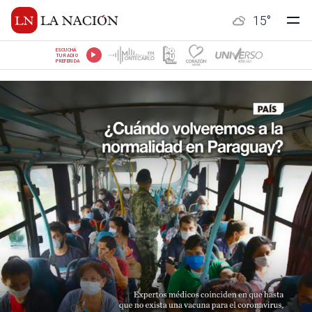
15
°
ESCUCHÁ
TU RADIO
PREFERIDA