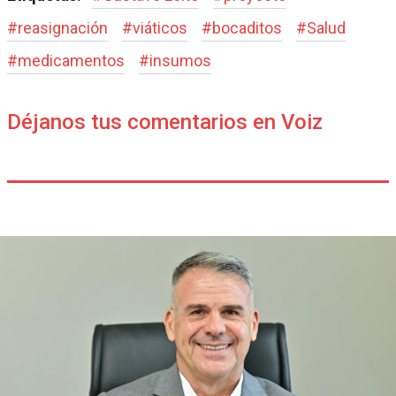
#
reasignación
#
viáticos
#
bocaditos
#
Salud
#
medicamentos
#
insumos
Déjanos tus comentarios en Voiz