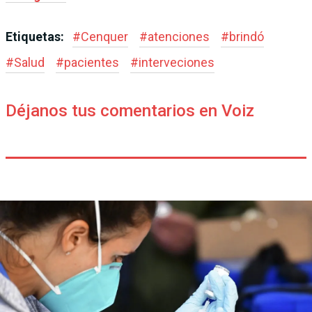
Etiquetas:
#
Cenquer
#
atenciones
#
brindó
#
Salud
#
pacientes
#
interveciones
Déjanos tus comentarios en Voiz