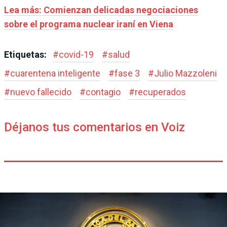
Lea más: Comienzan delicadas negociaciones
sobre el programa nuclear iraní en Viena
Etiquetas:
#
covid-19
#
salud
#
cuarentena inteligente
#
fase 3
#
Julio Mazzoleni
#
nuevo fallecido
#
contagio
#
recuperados
Déjanos tus comentarios en Voiz