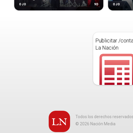
9D
OJO
OJO
Publicitar /cont
La Nación
Todos los derechos reservado
©
2026
Nación Media