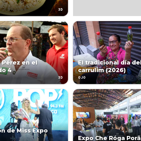
3D
 Pérez en el
El tradicional día de
do 4
carrulim (2026)
3D
OJO
ón de Miss Expo
Expo Che Róga Porã