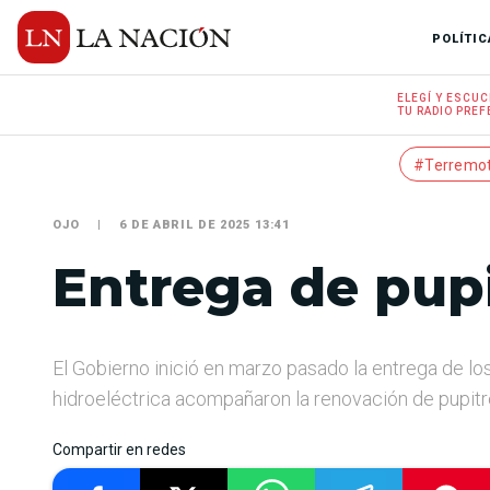
POLÍTIC
ELEGÍ Y
ESCUC
TU RADIO
PREF
#Terremo
OJO
6 DE ABRIL DE 2025 13:41
Entrega de pupi
El Gobierno inició en marzo pasado la entrega de lo
hidroeléctrica acompañaron la renovación de pupitre
Compartir en redes