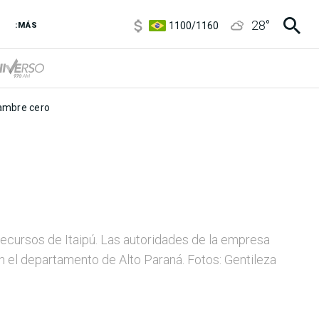
5900
/
5960
28
°
1100
/
1160
:MÁS
3,8
/
4
6850
/
7200
5900
/
5960
mbre cero
recursos de Itaipú. Las autoridades de la empresa
n el departamento de Alto Paraná. Fotos: Gentileza