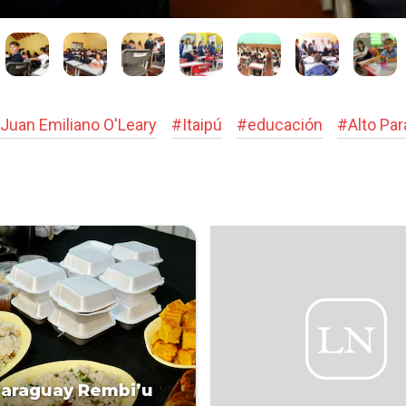
Juan Emiliano O'Leary
#
Itaipú
#
educación
#
Alto Pa
Paraguay Rembi’u