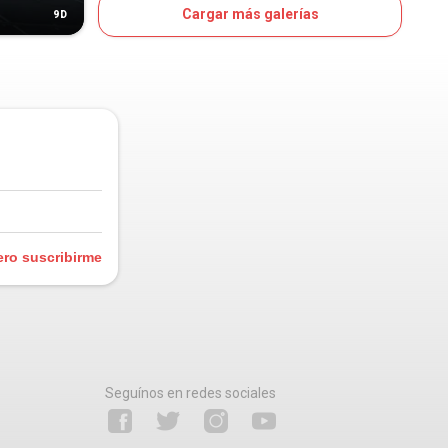
Cargar más galerías
9D
11D
OJO
ero suscribirme
Seguínos en redes sociales