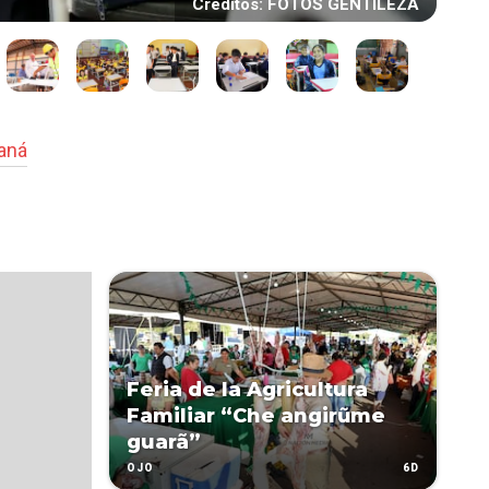
Créditos: FOTOS GENTILEZA
raná
Feria de la Agricultura
Familiar “Che angirũme
guarã”
6D
OJO