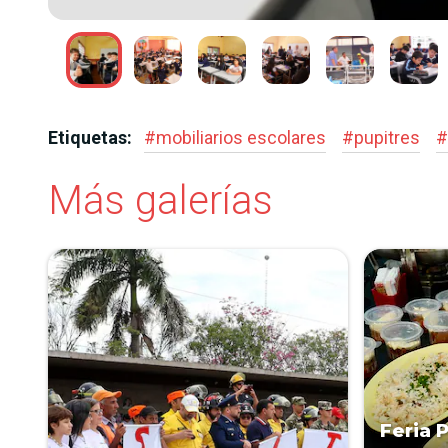
LEZA
Etiquetas:
#
mobiliarios escolares
#
pupitres
#
Más galerías
Feria 