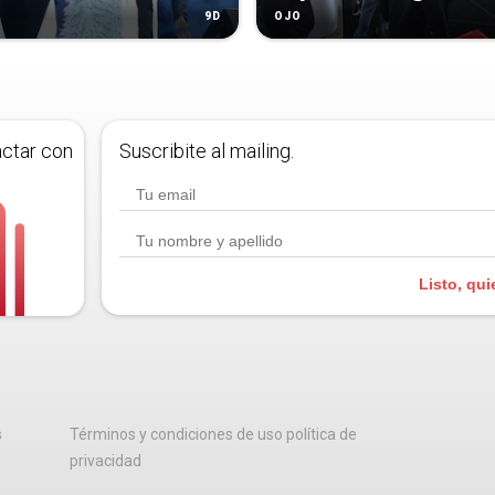
9D
OJO
actar con
Suscribite al mailing.
Listo, qui
s
Términos y condiciones de uso política de
privacidad