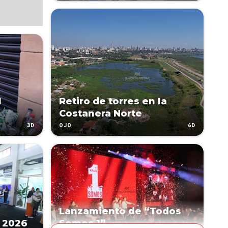
l
Retiro de torres en la
Costanera Norte
3D
6D
OJO
Lanzamiento de “Todos
 2026
Somos 1”