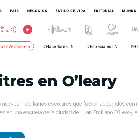
A
PAÍS
NEGOCIOS
ESTILO DE VIDA
EDITORIAL
MUNDO
HÁ
ERIDA
toEnVenezuela
#Hacedores LN
#Especiales LN
#Ha
tres en O’leary
s nuevos mobiliarios escolares que fueron adquiridos con 
s en una escuela de la ciudad de Juan Emiliano O'Leary, e