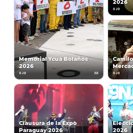
2026
OJO
Memorial Ycuá Bolaños
Camilo
2026
Merca
3D
OJO
OJO
Clausura de la Expo
Elecci
Paraguay 2026
2026