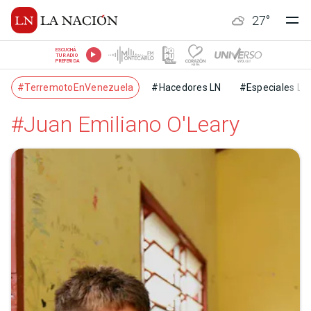
27
°
ESCUCHÁ
TU RADIO
PREFERIDA
#TerremotoEnVenezuela
#Hacedores LN
#Especiales LN
#Juan Emiliano O'Leary