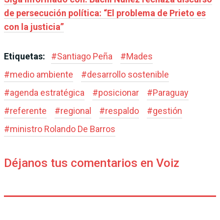
de persecución política: “El problema de Prieto es
con la justicia”
Etiquetas:
#
Santiago Peña
#
Mades
#
medio ambiente
#
desarrollo sostenible
#
agenda estratégica
#
posicionar
#
Paraguay
#
referente
#
regional
#
respaldo
#
gestión
#
ministro Rolando De Barros
Déjanos tus comentarios en Voiz