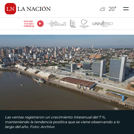
20
°
ESCUCHÁ
TU RADIO
PREFERIDA
Las ventas registraron un crecimiento interanual del 7 %,
manteniendo la tendencia positiva que se viene observando a lo
largo del año. Foto: Archivo