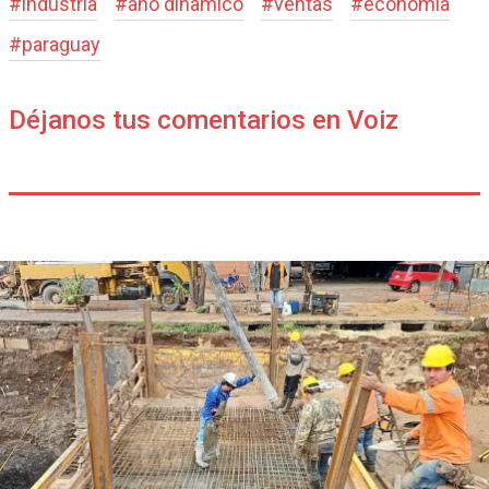
#
industria
#
año dinamico
#
ventas
#
economia
#
paraguay
Déjanos tus comentarios en Voiz