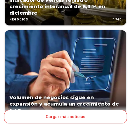
Indicador de ventas registró
crecimiento interanual de 6,3 % en
diciembre
174D
NEGOCIOS
Volumen de negocios sigue en
expansión y acumula un crecimiento de
6,1 %
Cargar más noticias
204D
NEGOCIOS