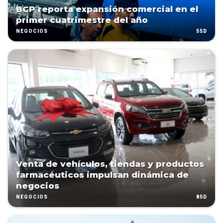
BCP reporta expansión comercial en el
primer cuatrimestre del año
55D
NEGOCIOS
Venta de vehículos, tiendas y productos
farmacéuticos impulsan dinámica de
negocios
85D
NEGOCIOS