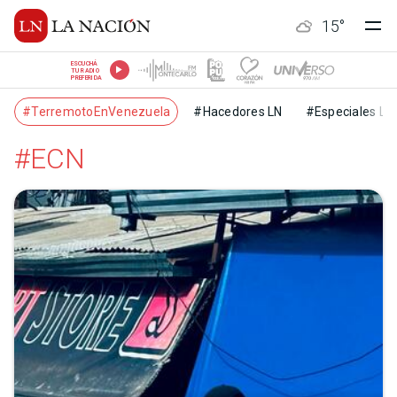
15
°
ESCUCHÁ
TU RADIO
PREFERIDA
#TerremotoEnVenezuela
#Hacedores LN
#Especiales LN
#ECN