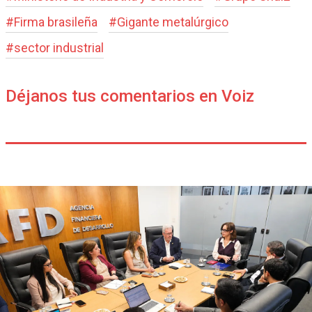
#
Firma brasileña
#
Gigante metalúrgico
#
sector industrial
Déjanos tus comentarios en Voiz