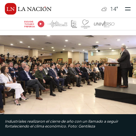
14
°
ESCUCHÁ
TU RADIO
PREFERIDA
Industriales realizaron el cierre de año con un llamado a seguir
fortaleciendo el clima económico. Foto: Gentileza