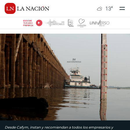
13
°
ESCUCHÁ
TU RADIO
PREFERIDA
Desde Cafym, instan y recomiendan a todos los empresarios y