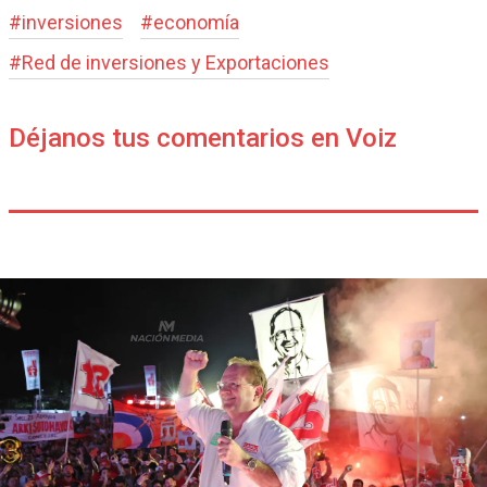
#
inversiones
#
economía
#
Red de inversiones y Exportaciones
Déjanos tus comentarios en Voiz