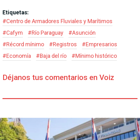
Etiquetas:
#
Centro de Armadores Fluviales y Marítimos
#
Cafym
#
Río Paraguay
#
Asunción
#
Récord mínimo
#
Registros
#
Empresarios
#
Economía
#
Baja del río
#
Mínimo histórico
Déjanos tus comentarios en Voiz