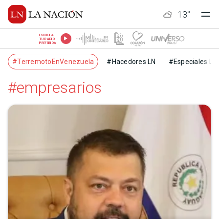
13
°
ESCUCHÁ
TU RADIO
PREFERIDA
#TerremotoEnVenezuela
#Hacedores LN
#Especiales LN
#empresarios