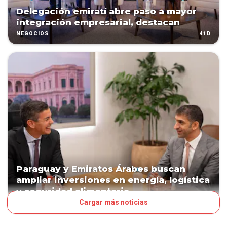
Delegación emiratí abre paso a mayor
integración empresarial, destacan
41D
NEGOCIOS
Paraguay y Emiratos Árabes buscan
ampliar inversiones en energía, logística
y seguridad alimentaria
Cargar más noticias
41D
NEGOCIOS