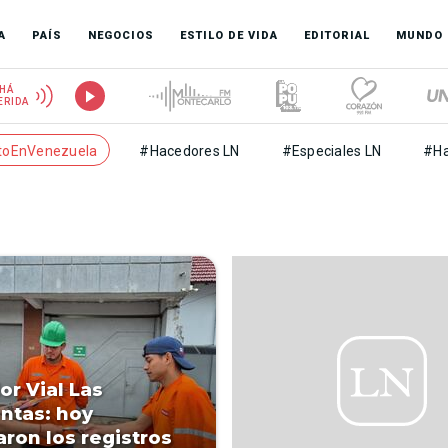
A
PAÍS
NEGOCIOS
ESTILO DE VIDA
EDITORIAL
MUNDO
HÁ
ERIDA
toEnVenezuela
#Hacedores LN
#Especiales LN
#Ha
or Vial Las
ntas: hoy
aron los registros