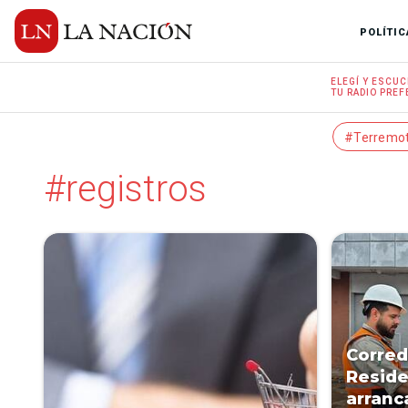
POLÍTIC
ELEGÍ Y
ESCUC
TU RADIO
PREF
#Terremo
#registros
Corred
Reside
arranc