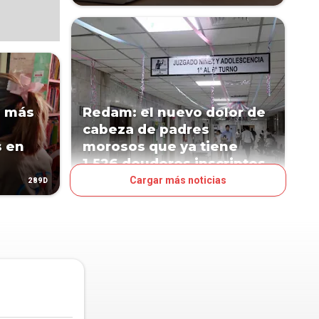
a más
Redam: el nuevo dolor de
cabeza de padres
s en
morosos que ya tiene
1.526 deudores inscriptos
Cargar más noticias
289D
471D
JUDICIALES