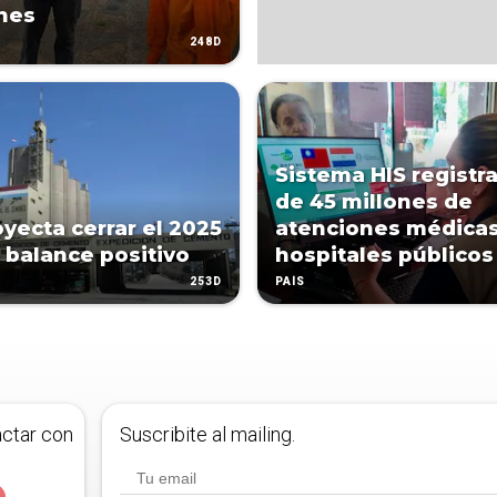
nes
248D
Sistema HIS registr
de 45 millones de
oyecta cerrar el 2025
atenciones médica
 balance positivo
hospitales públicos
253D
PAÍS
actar con
Suscribite al mailing.