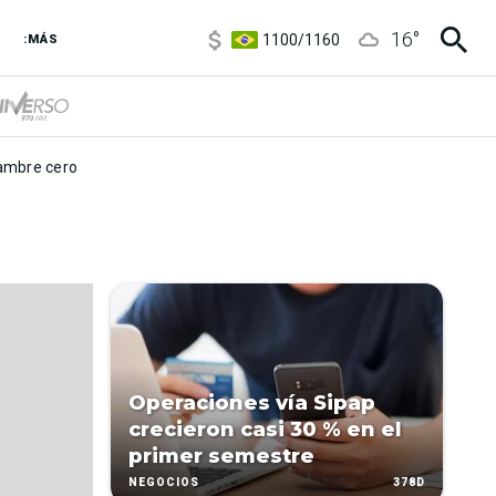
5900
/
5960
16
°
1100
/
1160
:MÁS
3,8
/
4
6850
/
7200
5900
/
5960
mbre cero
Operaciones vía Sipap
crecieron casi 30 % en el
primer semestre
378D
NEGOCIOS