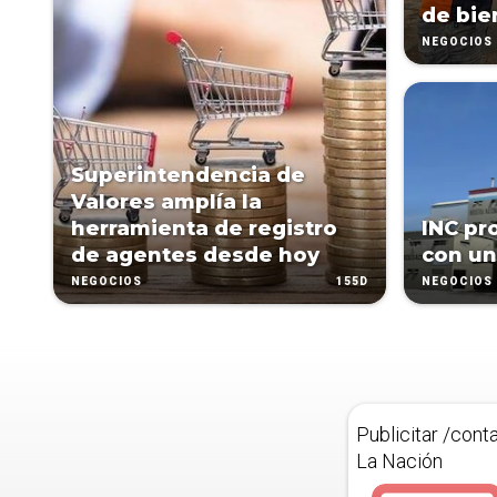
de bie
NEGOCIOS
Superintendencia de
Valores amplía la
herramienta de registro
INC pr
de agentes desde hoy
con un
155D
NEGOCIOS
NEGOCIOS
Publicitar /cont
La Nación