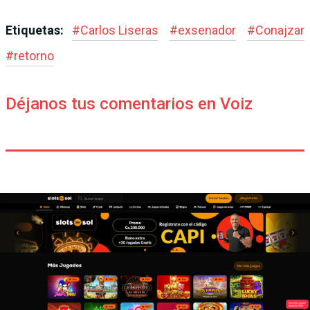
Etiquetas:
#
Carlos Liseras
#
exsenador
#
Conajzar
#
retorno
Déjanos tus comentarios en Voiz