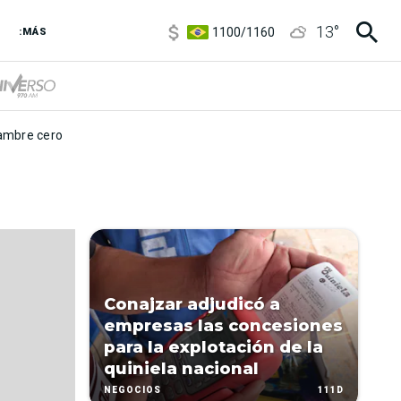
5900
/
5960
13
°
1100
/
1160
:MÁS
3,8
/
4
6850
/
7200
5900
/
5960
mbre cero
Conajzar adjudicó a
empresas las concesiones
para la explotación de la
quiniela nacional
111D
NEGOCIOS