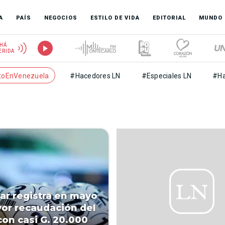
A
PAÍS
NEGOCIOS
ESTILO DE VIDA
EDITORIAL
MUNDO
HÁ
ERIDA
toEnVenezuela
#Hacedores LN
#Especiales LN
#Ha
ar registra en mayo
or recaudación del
con casi G. 20.000