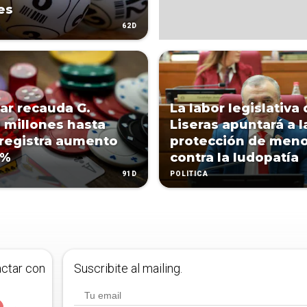
es
62D
ar recauda G.
La labor legislativa
 millones hasta
Liseras apuntará a l
y registra aumento
protección de men
 %
contra la ludopatía
91D
POLÍTICA
actar con
Suscribite al mailing.