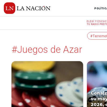
POLÍTIC
ELEGÍ Y
ESCUC
TU RADIO
PREF
#Terremo
#Juegos de Azar
Conajz
su may
2026, 