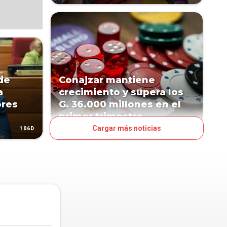
 de
Conajzar mantiene
a
crecimiento y supera los
ores
G. 36.000 millones en el
primer trimestre
Cargar más noticias
106D
123D
NEGOCIOS