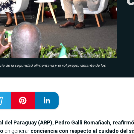
a de la seguridad alimentaria y el rol preponderante de los
al del Paraguay (ARP), Pedro Galli Romañach, reafirmó
ro
en generar
conciencia con respecto al cuidado del s