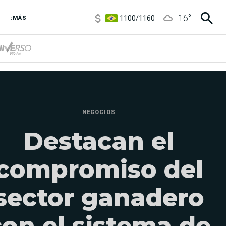
1100
/
1160
16
°
3,8
/
4
:MÁS
6850
/
7200
5900
/
5960
NEGOCIOS
Destacan el
compromiso del
sector ganadero
con el sistema de