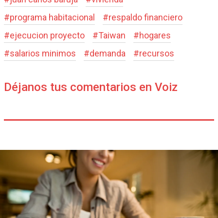
#
programa habitacional
#
respaldo financiero
#
ejecucion proyecto
#
Taiwan
#
hogares
#
salarios minimos
#
demanda
#
recursos
Déjanos tus comentarios en Voiz