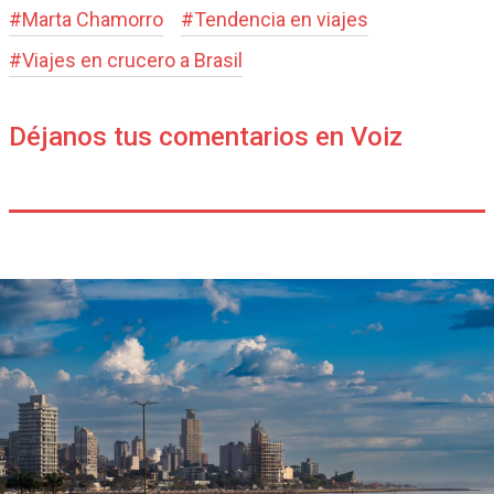
#
Marta Chamorro
#
Tendencia en viajes
#
Viajes en crucero a Brasil
Déjanos tus comentarios en Voiz