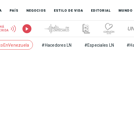
A
PAÍS
NEGOCIOS
ESTILO DE VIDA
EDITORIAL
MUNDO
HÁ
ERIDA
toEnVenezuela
#Hacedores LN
#Especiales LN
#Ha