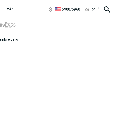
6850
/
7200
21
°
5900
/
5960
:MÁS
1100
/
1160
3,8
/
4
6850
/
7200
5900
/
5960
mbre cero