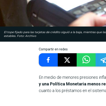
El tope fijado para las tarjetas de crédito siguió a la baja, mientras qu
estables. Foto: Archivo
Compartir en redes
En medio de menores presiones infla
y una Política Monetaria menos res
cuanto a los préstamos en el sistema