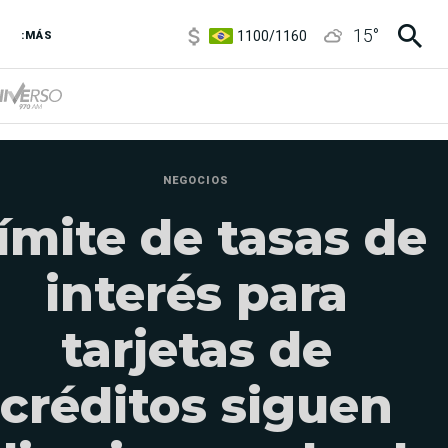
1100
/
1160
15
°
:MÁS
3,8
/
4
6850
/
7200
5900
/
5960
NEGOCIOS
ímite de tasas de
interés para
tarjetas de
créditos siguen