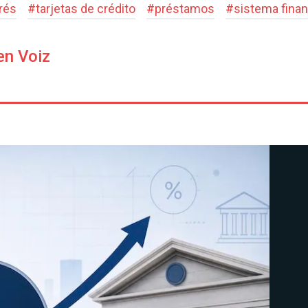
rés
#
tarjetas de crédito
#
préstamos
#
sistema finan
en Voiz