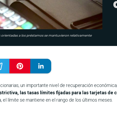
e las orientadas a los préstamos se mantuvieron relativamente
cionarias, un importante nivel de recuperación económic
trictiva, las tasas límites fijadas para las tarjetas d
, el límite se mantiene en el rango de los últimos meses.