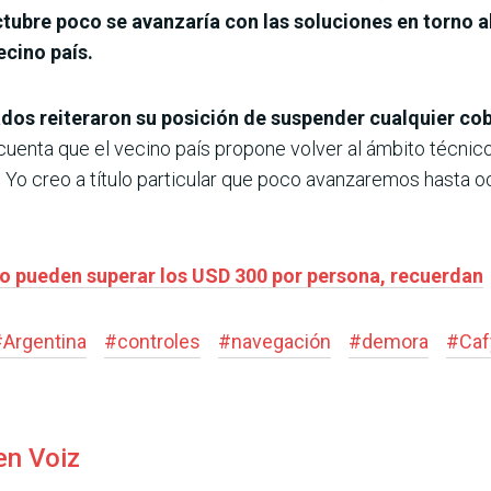
tubre poco se avanzaría con las soluciones en torno a
ecino país.
ados reiteraron su posición de suspender cualquier co
 cuenta que el vecino país propone volver al ámbito técnic
Yo creo a título particular que poco avanzaremos hasta oc
no pueden superar los USD 300 por persona, recuerdan
#
Argentina
#
controles
#
navegación
#
demora
#
Ca
en Voiz