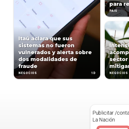
para r
PAÍS
Itaú aclara que sus
sistemas no fueron
Intens
vulnerados y alerta sobre
acomp
dos modalidades de
sector
fraude
mitiga
1D
NEGOCIOS
NEGOCIOS
Publicitar /cont
La Nación