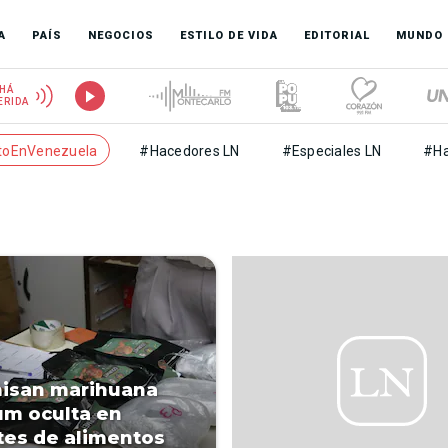
A
PAÍS
NEGOCIOS
ESTILO DE VIDA
EDITORIAL
MUNDO
HÁ
ERIDA
toEnVenezuela
#Hacedores LN
#Especiales LN
#Ha
isan marihuana
m oculta en
es de alimentos