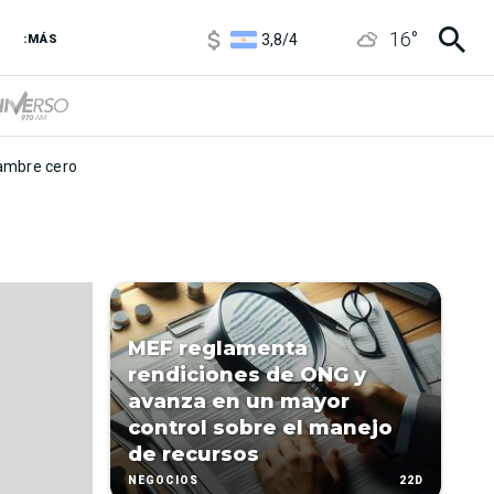
1100
/
1160
16
°
3,8
/
4
:MÁS
6850
/
7200
5900
/
5960
mbre cero
MEF reglamenta
rendiciones de ONG y
avanza en un mayor
control sobre el manejo
de recursos
22D
NEGOCIOS