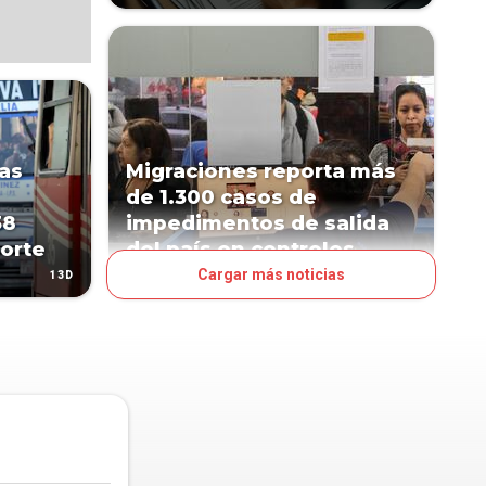
las
Migraciones reporta más
de 1.300 casos de
38
impedimentos de salida
orte
del país en controles
Cargar más noticias
13D
28D
PAÍS