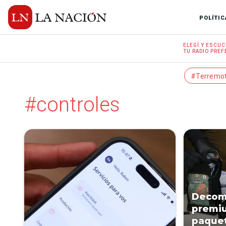
POLÍTIC
ELEGÍ Y
ESCUC
TU RADIO
PREF
#Terremo
#controles
Decom
premiu
paquet