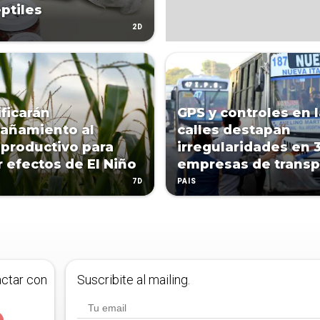
eptiles
2D
ificarán
GPS y controles en 
añamiento al
calles destapan
 productivo para
irregularidades en 
r efectos de El Niño
empresas de transp
7D
PAÍS
actar con
Suscribite al mailing.