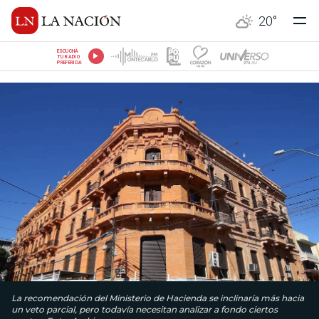
20
°
ESCUCHÁ
TU RADIO
PREFERIDA
La recomendación del Ministerio de Hacienda se inclinaría más hacia
un veto parcial, pero todavía necesitan analizar a fondo ciertos