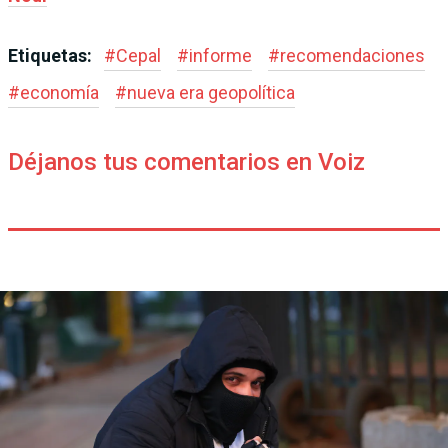
Etiquetas:
#
Cepal
#
informe
#
recomendaciones
#
economía
#
nueva era geopolítica
Déjanos tus comentarios en Voiz