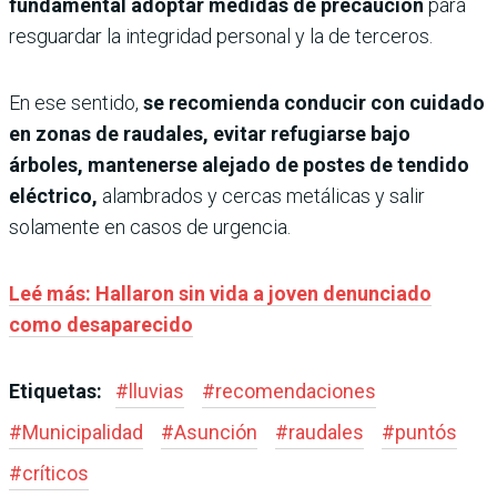
fundamental adoptar medidas de precaución
para
resguardar la integridad personal y la de terceros.
En ese sentido,
se recomienda conducir con cuidado
en zonas de raudales, evitar refugiarse bajo
árboles, mantenerse alejado de postes de tendido
eléctrico,
alambrados y cercas metálicas y salir
solamente en casos de urgencia.
Leé más: Hallaron sin vida a joven denunciado
como desaparecido
Etiquetas:
#
lluvias
#
recomendaciones
#
Municipalidad
#
Asunción
#
raudales
#
puntós
#
críticos