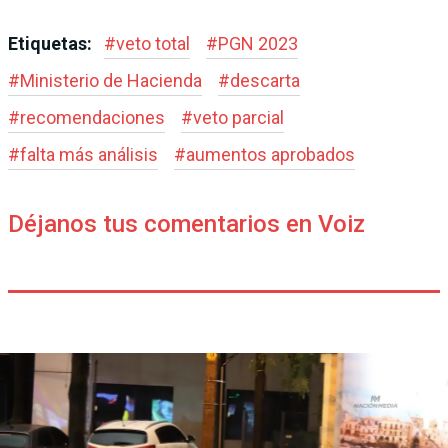
Etiquetas:
#
veto total
#
PGN 2023
#
Ministerio de Hacienda
#
descarta
#
recomendaciones
#
veto parcial
#
falta más análisis
#
aumentos aprobados
Déjanos tus comentarios en Voiz