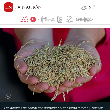
21
°
ESCUCHÁ
TU RADIO
PREFERIDA
Los desafíos del sector son aumentar el consumo interno y trabajar