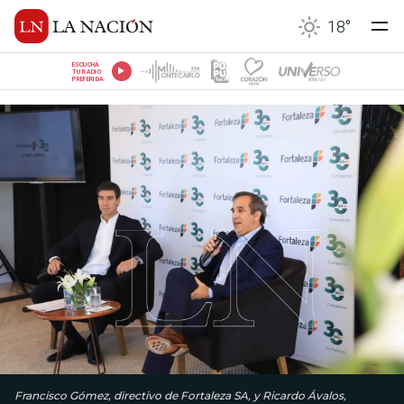
18
°
ESCUCHÁ
TU RADIO
PREFERIDA
Francisco Gómez, directivo de Fortaleza SA, y Ricardo Ávalos,