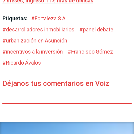
7 meses, ingresó 11% más de divisas
Etiquetas:
#
Fortaleza S.A.
#
desarrolladores inmobiliarios
#
panel debate
#
urbanización en Asunción
#
incentivos a la inversión
#
Francisco Gómez
#
Ricardo Ávalos
Déjanos tus comentarios en Voiz