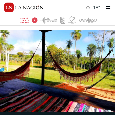
18
°
ESCUCHÁ
TU RADIO
PREFERIDA