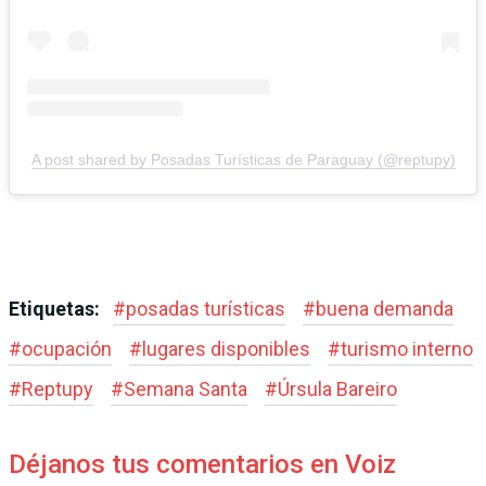
A post shared by Posadas Turísticas de Paraguay (@reptupy)
Etiquetas:
#
posadas turísticas
#
buena demanda
#
ocupación
#
lugares disponibles
#
turismo interno
#
Reptupy
#
Semana Santa
#
Úrsula Bareiro
Déjanos tus comentarios en Voiz