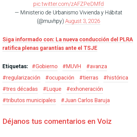
pic.twitter.com/zAFZPeDMfd
— Ministerio de Urbanismo Vivienda y Hábitat
(@muvhpy)
August 3, 2026
Siga informado con: La nueva conducción del PLRA
ratifica plenas garantías ante el TSJE
Etiquetas:
#
Gobierno
#
MUVH
#
avanza
#
regularización
#
ocupación
#
tierras
#
histórica
#
tres décadas
#
Luque
#
exhoneración
#
tributos municipales
#
Juan Carlos Baruja
Déjanos tus comentarios en Voiz