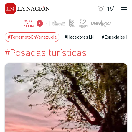
16
°
ESCUCHÁ
TU RADIO
PREFERIDA
#TerremotoEnVenezuela
#Hacedores LN
#Especiales LN
#Posadas turísticas