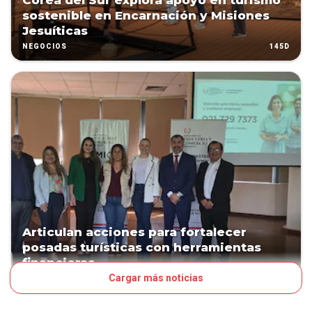
Corea del Sur explora apoyo en turismo
sostenible en Encarnación y Misiones
Jesuíticas
145D
NEGOCIOS
Articulan acciones para fortalecer
posadas turísticas con herramientas
financieras
Cargar más noticias
154D
NEGOCIOS