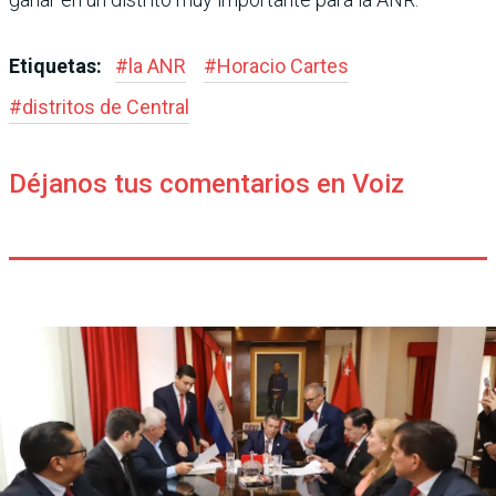
Etiquetas:
#
la ANR
#
Horacio Cartes
#
distritos de Central
Déjanos tus comentarios en Voiz