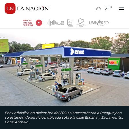
21
°
ESCUCHÁ
TU RADIO
PREFERIDA
Enex oficializó en diciembre del 2020 su desembarco a Paraguay en
su estación de servicios, ubicada sobre la calle España y Sacramento.
Foto: Archivo.