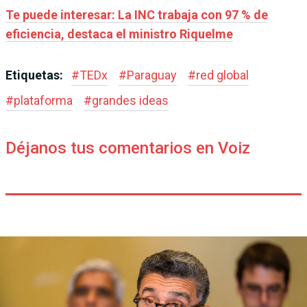
Te puede interesar: La INC trabaja con 97 % de
eficiencia, destaca el ministro Riquelme
Etiquetas:
#
TEDx
#
Paraguay
#
red global
#
plataforma
#
grandes ideas
Déjanos tus comentarios en Voiz