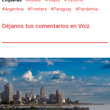
#
Argentina
#
Frontera
#
Paraguay
#
Pandemia
Déjanos tus comentarios en Voiz