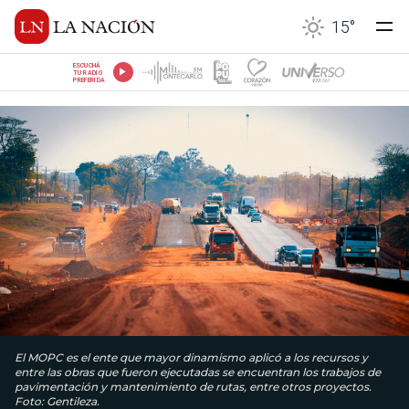
15
°
ESCUCHÁ
TU RADIO
PREFERIDA
El MOPC es el ente que mayor dinamismo aplicó a los recursos y
entre las obras que fueron ejecutadas se encuentran los trabajos de
pavimentación y mantenimiento de rutas, entre otros proyectos.
Foto: Gentileza.