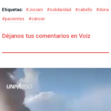
Etiquetas:
#
Jociani
#
solidaridad
#
cabello
#
dona
#
pacientes
#
cáncer
Déjanos tus comentarios en Voiz