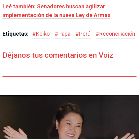
Leé también: Senadores buscan agilizar
implementación de la nueva Ley de Armas
Etiquetas:
#
Keiko
#
Papa
#
Perú
#
Reconciliación
Déjanos tus comentarios en Voiz