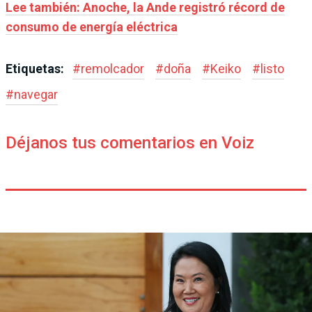
Lee también: Anoche, la Ande registró récord de
consumo de energía eléctrica
Etiquetas:
#
remolcador
#
doña
#
Keiko
#
listo
#
navegar
Déjanos tus comentarios en Voiz