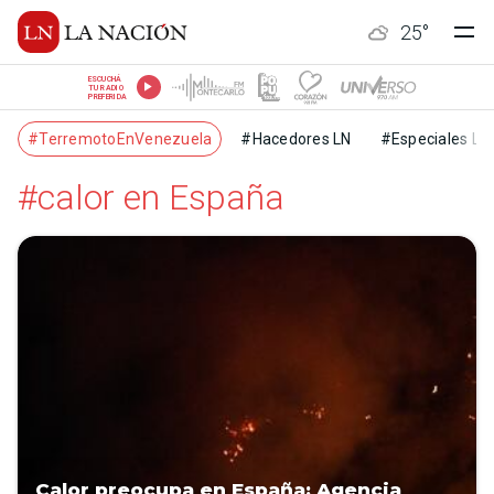
25
°
ESCUCHÁ
TU RADIO
PREFERIDA
#TerremotoEnVenezuela
#Hacedores LN
#Especiales LN
#calor en España
Calor preocupa en España: Agencia