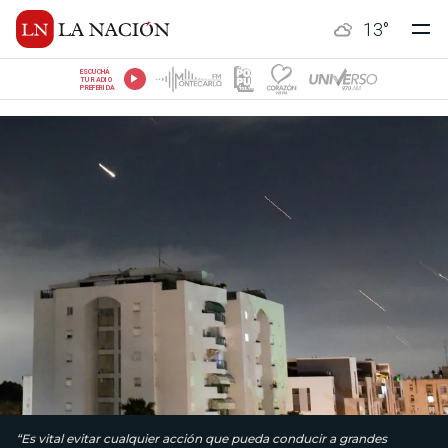
13
°
ESCUCHÁ
TU RADIO
PREFERIDA
“Es vital evitar cualquier acción que pueda conducir a grandes