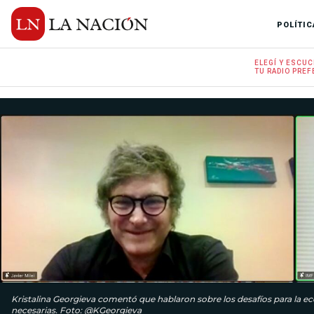
POLÍTIC
ELEGÍ Y
ESCUC
TU RADIO
PREF
Kristalina Georgieva comentó que hablaron sobre los desafíos para la ec
necesarias. Foto: @KGeorgieva