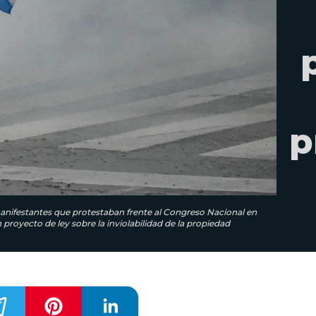
p
 manifestantes que protestaban frente al Congreso Nacional en
proyecto de ley sobre la inviolabilidad de la propiedad