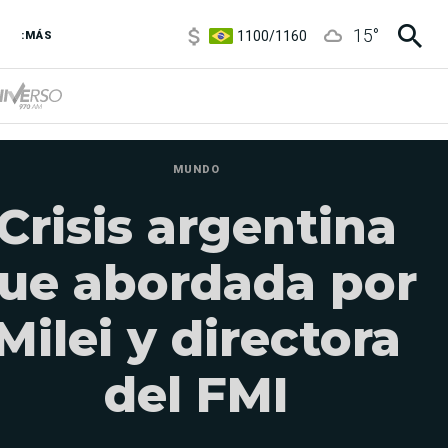
5900
/
5960
15
°
1100
/
1160
:MÁS
3,8
/
4
6850
/
7200
5900
/
5960
MUNDO
Crisis argentina
fue abordada por
Milei y directora
del FMI