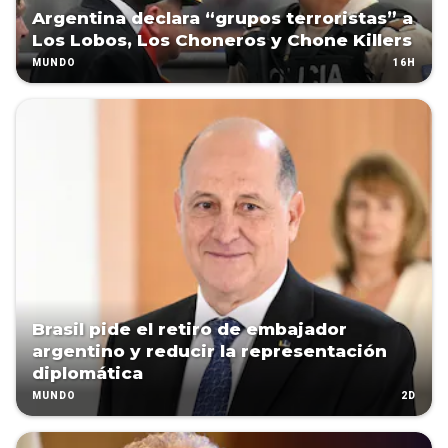
Argentina declara “grupos terroristas” a
Los Lobos, Los Choneros y Chone Killers
16H
MUNDO
Brasil pide el retiro de embajador
argentino y reducir la representación
diplomática
2D
MUNDO