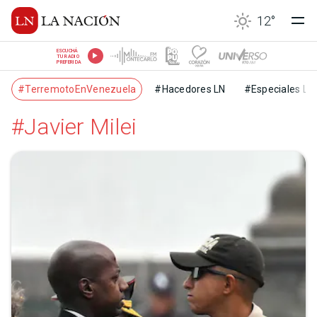
12
°
ESCUCHÁ
TU RADIO
PREFERIDA
#TerremotoEnVenezuela
#Hacedores LN
#Especiales LN
#Javier Milei