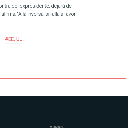
ntra del expresidente, dejará de
irma. “A la inversa, si falla a favor
a
#
EE. UU.
MUNDO