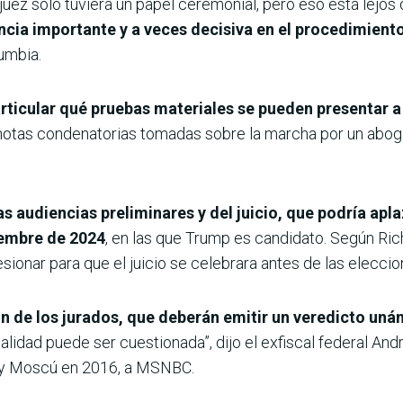
uez solo tuviera un papel ceremonial, pero eso está lejos 
uencia importante y a veces decisiva en el procedimient
umbia.
rticular qué pruebas materiales se pueden presentar a
r notas condenatorias tomadas sobre la marcha por un abo
as audiencias preliminares y del juicio, que podría ap
iembre de 2024
, en las que Trump es candidato. Según Rich
esionar para que el juicio se celebrara antes de las eleccio
ón de los jurados, que deberán emitir un veredicto un
ialidad puede ser cuestionada”, dijo el exfiscal federal An
 y Moscú en 2016, a MSNBC.