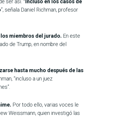
de ser así.
“Incluso en los casos de
o
”, señala Daniel Richman, profesor
 los miembros del jurado.
En este
gado de Trump, en nombre del
lazarse hasta mucho después de las
man, “incluso a un juez
nes”.
ánime.
Por todo ello, varias voces le
drew Weissmann, quien investigó las