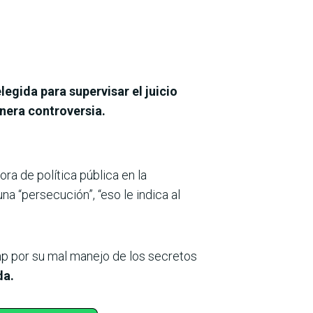
egida para supervisar el juicio
enera controversia.
ora de política pública en la
a “persecución”, “eso le indica al
mp por su mal manejo de los secretos
da.