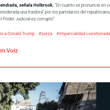
ipendiada, señala Holbrook.
“En cuanto se pronuncie en co
iderada una traidora” por los partidarios del republicano, af
l Poder Judicial es corrupto”.
io a Donald Trump
#
jueza
#
Imparcialidad cuestionad
en Voiz