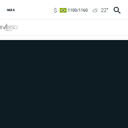
1100
/
1160
22
°
3,8
/
4
:MÁS
6850
/
7200
5900
/
5960