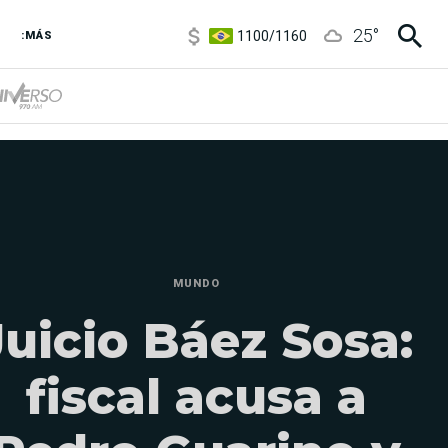
1100
/
1160
25
°
3,6
/
3,9
:MÁS
6850
/
7200
5900
/
5960
MUNDO
Juicio Báez Sosa:
fiscal acusa a