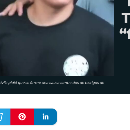
T
“
 Dávila pidió que se forme una causa contra dos de testigos de