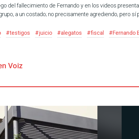
o del fallecimiento de Fernando y en los videos presentad
 grupo, a un costado; no precisamente agrediendo, pero sí
o
#
testigos
#
juicio
#
alegatos
#
fiscal
#
Fernando 
en Voiz