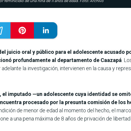
por feminicidio de una niña de 11 años de edad. Foto: Archivo
 del juicio oral y público para el adolescente acusado p
cionó profundamente al departamento de Caazapá
. Lo
adelante la investigación, intervienen en la causa y repre
, el imputado —un adolescente cuya identidad se omit
ncuentra procesado por la presunta comisión de los h
dición de menor de edad al momento del hecho, el marco pe
xpone a una pena máxima de 8 años de privación de liberta