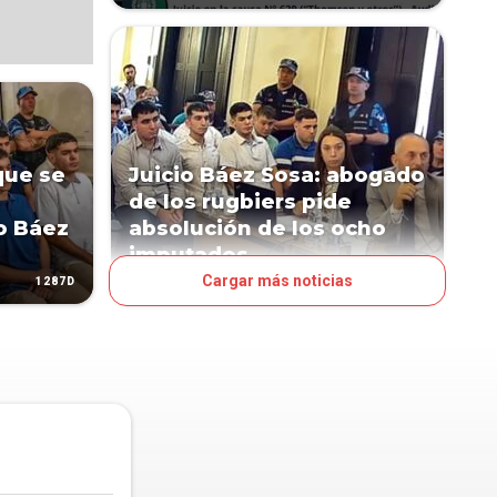
que se
Juicio Báez Sosa: abogado
de los rugbiers pide
o Báez
absolución de los ocho
imputados
Cargar más noticias
1287D
1287D
MUNDO