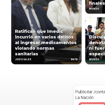
finales
MUNDO
Ratifican que Imedic
incurrió en varios delitos
Discul
al ingresar medicamentos
denota
violando normas
ni fue
sanitarias
especi
847D
JUDICIALES
MUNDO
Publicitar /cont
La Nación