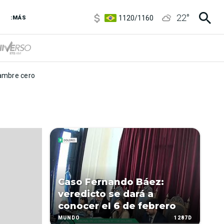
5920
/
5970
22
°
1120
/
1160
:MÁS
3,6
/
3,9
6850
/
7200
5920
/
5970
mbre cero
Caso Fernando Báez:
veredicto se dará a
conocer el 6 de febrero
1287D
MUNDO