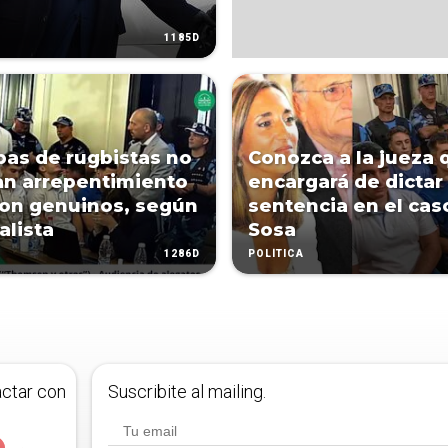
1185D
pas de rugbistas no
Conozca a la jueza 
n arrepentimiento
encargará de dictar
ron genuinos, según
sentencia en el cas
alista
Sosa
1286D
POLÍTICA
actar con
Suscribite al mailing.