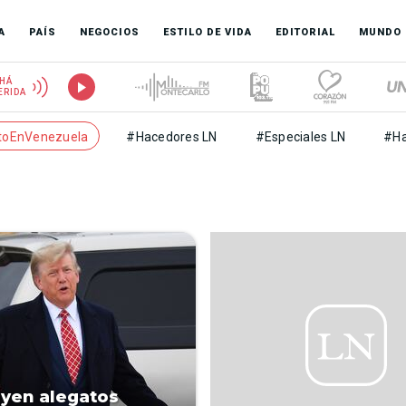
A
PAÍS
NEGOCIOS
ESTILO DE VIDA
EDITORIAL
MUNDO
HÁ
ERIDA
toEnVenezuela
#Hacedores LN
#Especiales LN
#Ha
yen alegatos