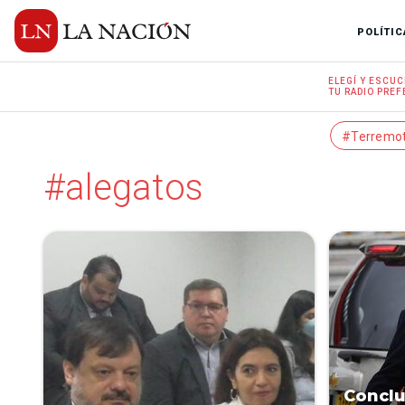
POLÍTIC
ELEGÍ Y
ESCUC
TU RADIO
PREF
#Terremo
#alegatos
Conclu