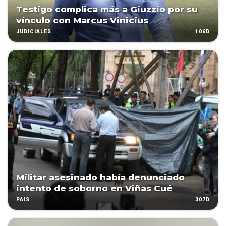
Testigo complica más a Giuzzio por su
vínculo con Marcus Vinicius
106D
JUDICIALES
Militar asesinado había denunciado
intento de soborno en Viñas Cué
307D
PAÍS