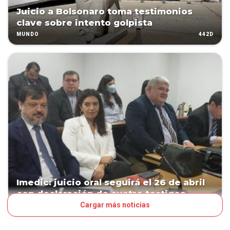
Juicio a Bolsonaro toma testimonios
clave sobre intento golpista
442D
MUNDO
Imedic: juicio oral seguirá el 26 de abril
con declaración de cuatro testigos
Cargar más noticias
840D
JUDICIALES