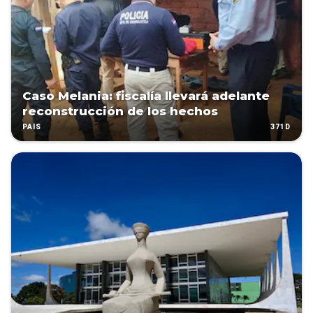
Caso Melania: fiscalía llevará adelante
reconstrucción de los hechos
371D
PAÍS