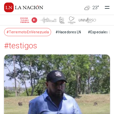
23
°
ESCUCHÁ
TU RADIO
PREFERIDA
#TerremotoEnVenezuela
#Hacedores LN
#Especiales LN
#testigos