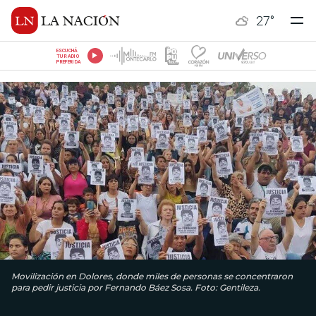
27
°
ESCUCHÁ
TU RADIO
PREFERIDA
Movilización en Dolores, donde miles de personas se concentraron
para pedir justicia por Fernando Báez Sosa. Foto: Gentileza.