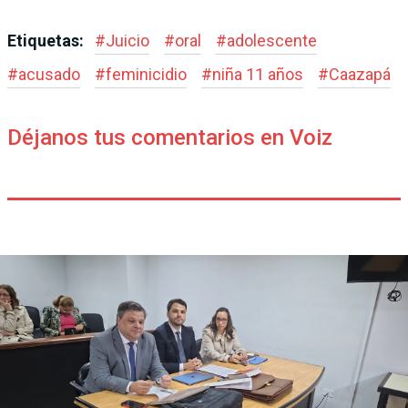
Etiquetas:
#
Juicio
#
oral
#
adolescente
#
acusado
#
feminicidio
#
niña 11 años
#
Caazapá
Déjanos tus comentarios en Voiz