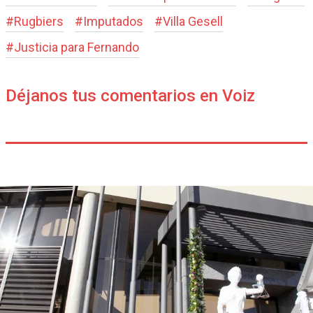
#
Rugbiers
#
Imputados
#
Villa Gesell
#
Justicia para Fernando
Déjanos tus comentarios en Voiz