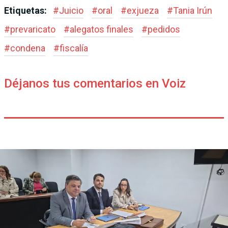
Etiquetas:
#
Juicio
#
oral
#
exjueza
#
Tania Irún
#
prevaricato
#
alegatos finales
#
pedidos
#
condena
#
fiscalía
Déjanos tus comentarios en Voiz