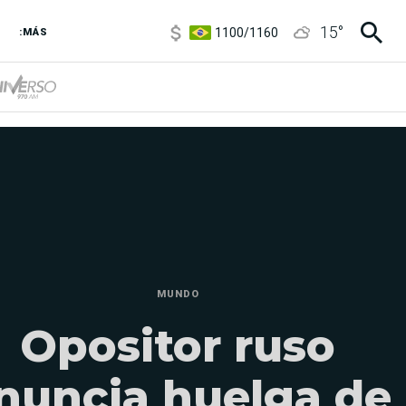
1100
/
1160
15
°
:MÁS
3,8
/
4
6850
/
7200
5900
/
5960
MUNDO
Opositor ruso
nuncia huelga de