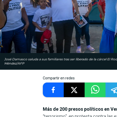
José Damasco saluda a sus familiares tras ser liberado de la cárcel El Rod
Méndez/AFP
Compartir en redes
Más de 200 presos políticos en V
“terrorismo”, en protesta contra las 