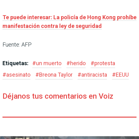
Te puede interesar: La policía de Hong Kong prohíbe
manifestación contra ley de seguridad
Fuente: AFP
Etiquetas:
#
un muerto
#
herido
#
protesta
#
asesinato
#
Breona Taylor
#
antiracista
#
EEUU
Déjanos tus comentarios en Voiz