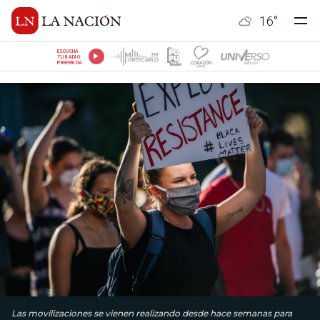
16
°
ESCUCHÁ
TU RADIO
PREFERIDA
Las movilizaciones se vienen realizando desde hace semanas para