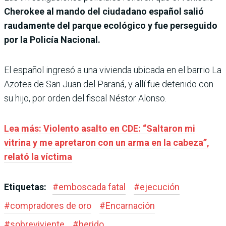
Cherokee al mando del ciudadano español salió
raudamente del parque ecológico y fue perseguido
por la Policía Nacional.
El español ingresó a una vivienda ubicada en el barrio La
Azotea de San Juan del Paraná, y allí fue detenido con
su hijo, por orden del fiscal Néstor Alonso.
Lea más: Violento asalto en CDE: “Saltaron mi
vitrina y me apretaron con un arma en la cabeza”,
relató la víctima
Etiquetas:
#
emboscada fatal
#
ejecución
#
compradores de oro
#
Encarnación
#
sobreviviente
#
herido