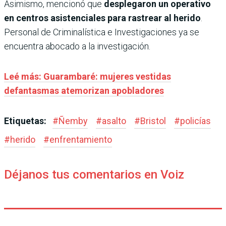
Asimismo, mencionó que
desplegaron un operativo
en centros asistenciales para rastrear al herido
.
Personal de Criminalística e Investigaciones ya se
encuentra abocado a la investigación.
Leé más: Guarambaré: mujeres vestidas
defantasmas atemorizan apobladores
Etiquetas:
#
Ñemby
#
asalto
#
Bristol
#
policías
#
herido
#
enfrentamiento
Déjanos tus comentarios en Voiz